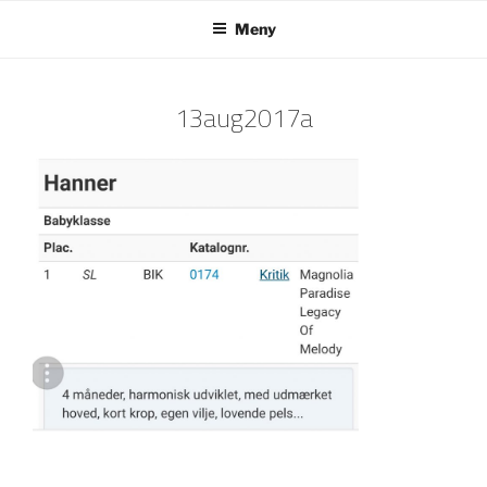
Hoppa
Meny
till
innehåll
13aug2017a