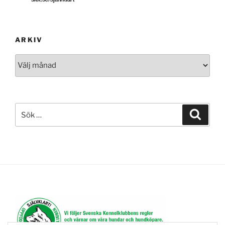
ARKIV
Arkiv
Sök
Sök
efter: