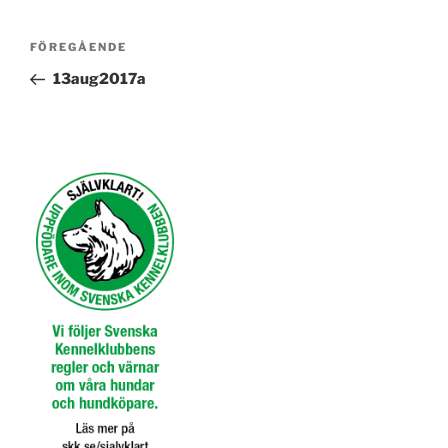
Inläggsnavigering
Föregående
FÖREGÅENDE
inlägg
13aug2017a