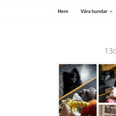
Hoppa
till
Hem
Våra hundar
innehåll
13