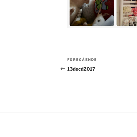
Inläggsnavigering
Föregående
FÖREGÅENDE
inlägg
13decd2017