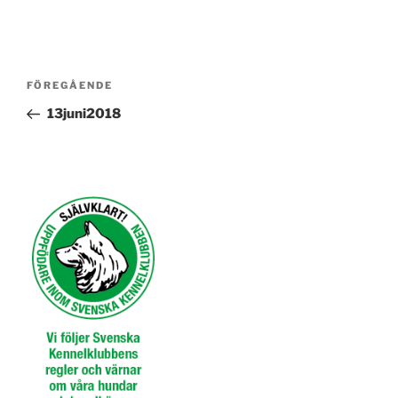
Inläggsnavigering
Föregående
FÖREGÅENDE
inlägg
13juni2018