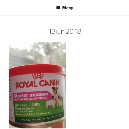
Hoppa
Meny
till
innehåll
13juni2018