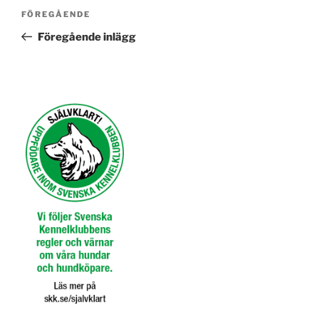
Inläggsnavigering
Föregående
FÖREGÅENDE
inlägg
Föregående inlägg