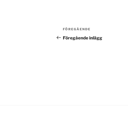
Inläggsnavigering
Föregående
FÖREGÅENDE
inlägg
Föregående inlägg