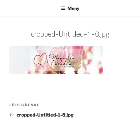
Hoppa
Meny
till
innehåll
cropped-Untitled-1-8.jpg
Inläggsnavigering
Föregående
FÖREGÅENDE
inlägg
cropped-Untitled-1-8.jpg