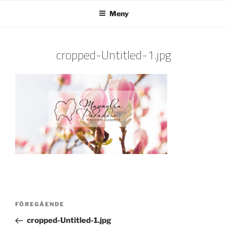
Hoppa
Meny
till
innehåll
cropped-Untitled-1.jpg
Inläggsnavigering
Föregående
FÖREGÅENDE
inlägg
cropped-Untitled-1.jpg