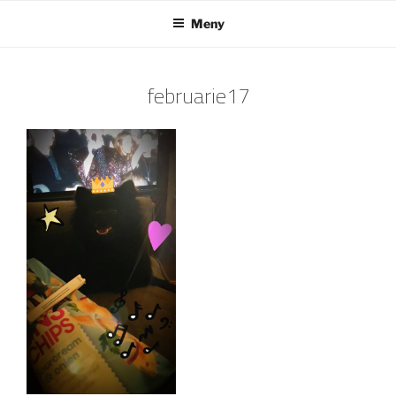
Hoppa
Meny
till
innehåll
februarie17