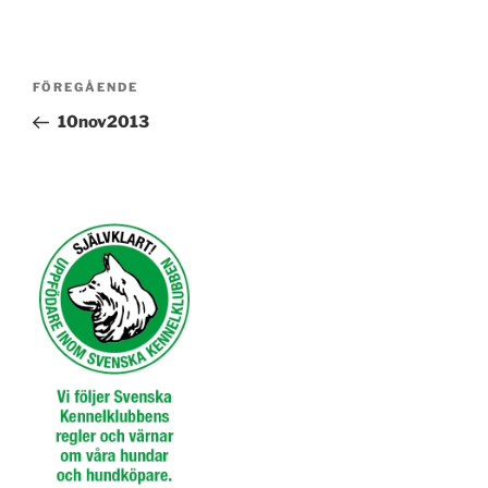
Inläggsnavigering
Föregående
FÖREGÅENDE
inlägg
10nov2013