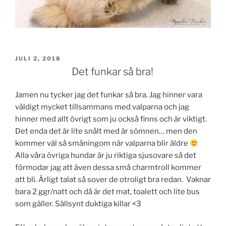
PUBLICERAT
JULI 2, 2018
Det funkar så bra!
Jamen nu tycker jag det funkar så bra. Jag hinner vara
väldigt mycket tillsammans med valparna och jag
hinner med allt övrigt som ju också finns och är viktigt.
Det enda det är lite snålt med är sömnen… men den
kommer väl så småningom när valparna blir äldre
Alla våra övriga hundar är ju riktiga sjusovare så det
förmodar jag att även dessa små charmtroll kommer
att bli. Ärligt talat så sover de otroligt bra redan. Vaknar
bara 2 ggr/natt och då är det mat, toalett och lite bus
som gäller. Sällsynt duktiga killar <3