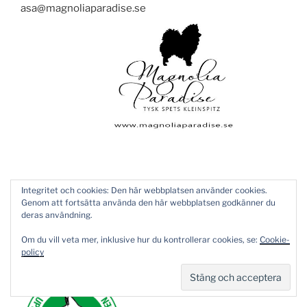
asa@magnoliaparadise.se
Integritet och cookies: Den här webbplatsen använder cookies.
Genom att fortsätta använda den här webbplatsen godkänner du
Sidnumrering
Näst
deras användning.
Sida
1
sida
för
Om du vill veta mer, inklusive hur du kontrollerar cookies, se:
Cookie-
inlägg
policy