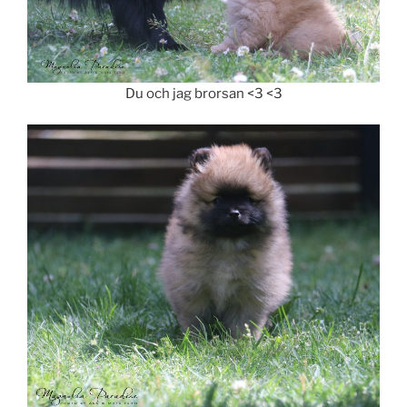
Du och jag brorsan <3 <3