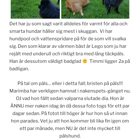
Det har ju som sagt varit alldeles för varmt för alla och
smarta hundar håller sig mest i skuggan. Vi har
hundpool och vattenspridare på för de som vill svalka
sig. Den som klarar av värmen bäst är Lego som ju har
rejält med underull och riktigt bra med lång täckpäls.
Han är dessutom väldigt badglad
Timmi ligger 2a på
badligan.
På tal om päls… eller i detta fall; bristen på päls!!!
Marimba har verkligen hamnat i nakenspets-gänget nu.
OJ vad hon fällt sedan valparna slutade dia. Hon är
ÄNNU mer naken idag än då dessa foto togs för ett par
dagar sedan. På fotot till höger är hur hon så ut innan
hon parades. Vet ju att hon kommer bli lika fin igen om
ett par månade, men NU är det inte mycket till
pälshund.