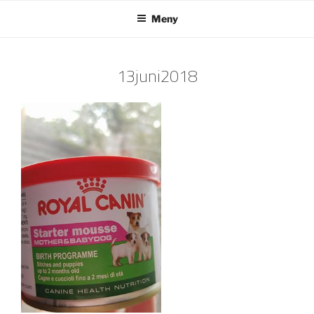
Hoppa
Meny
till
innehåll
13juni2018