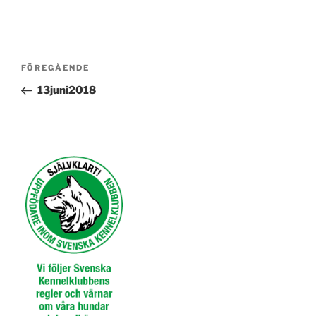
Inläggsnavigering
Föregående
FÖREGÅENDE
inlägg
13juni2018