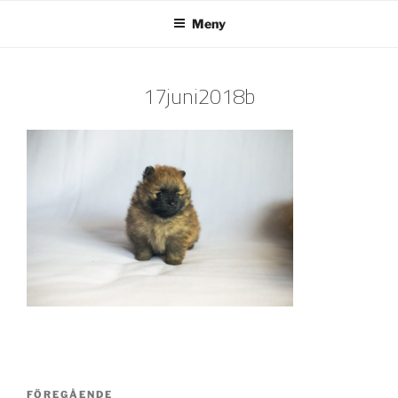
Hoppa
Meny
till
innehåll
17juni2018b
Inläggsnavigering
Föregående
FÖREGÅENDE