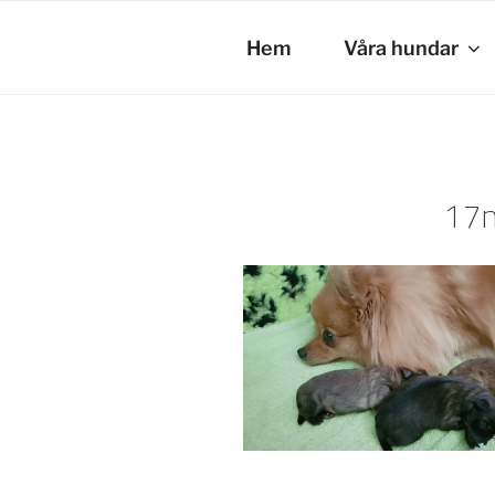
Hoppa
till
Hem
Våra hundar
innehåll
17