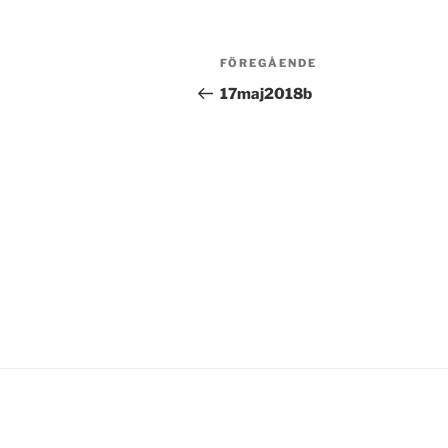
Inläggsnavigering
Föregående
FÖREGÅENDE
inlägg
17maj2018b