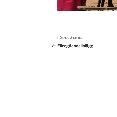
Inläggsnavigering
Föregående
FÖREGÅENDE
inlägg
Föregående inlägg