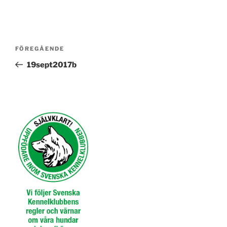
Inläggsnavigering
Föregående
FÖREGÅENDE
inlägg
19sept2017b