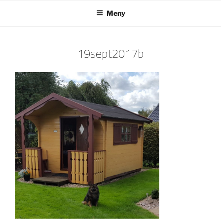
Hoppa
Meny
till
innehåll
19sept2017b