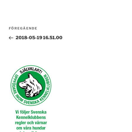
Inläggsnavigering
Föregående
FÖREGÅENDE
inlägg
2018-05-19 16.51.00