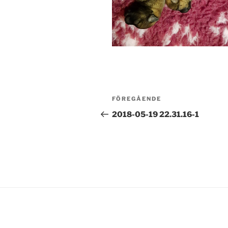
Inläggsnavigering
Föregående
FÖREGÅENDE
inlägg
2018-05-19 22.31.16-1