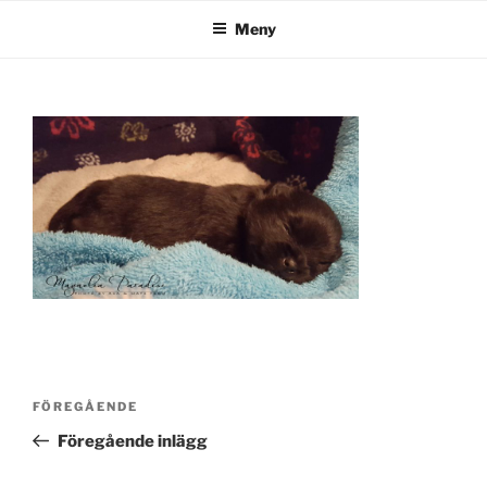
Hoppa
Meny
till
innehåll
Inläggsnavigering
Föregående
FÖREGÅENDE
inlägg
Föregående inlägg