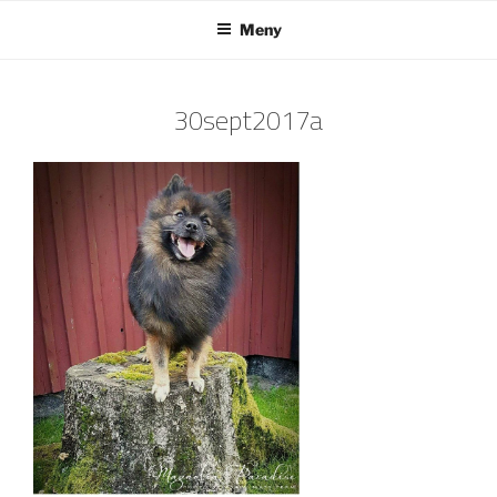
Hoppa
Meny
till
innehåll
30sept2017a