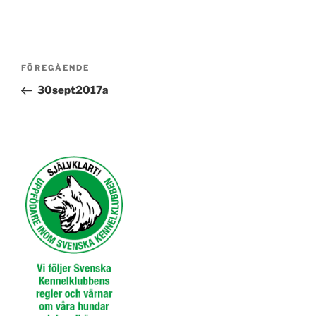
Inläggsnavigering
Föregående
FÖREGÅENDE
inlägg
30sept2017a