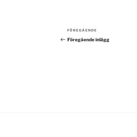
Inläggsnavigering
Föregående
FÖREGÅENDE
inlägg
Föregående inlägg