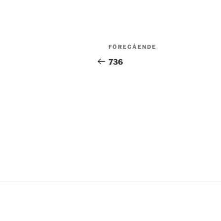
Inläggsnavigering
Föregående
FÖREGÅENDE
inlägg
736