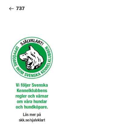
inlägg
737