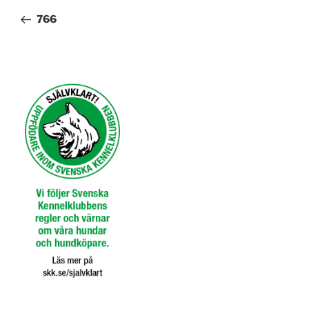
inlägg
766