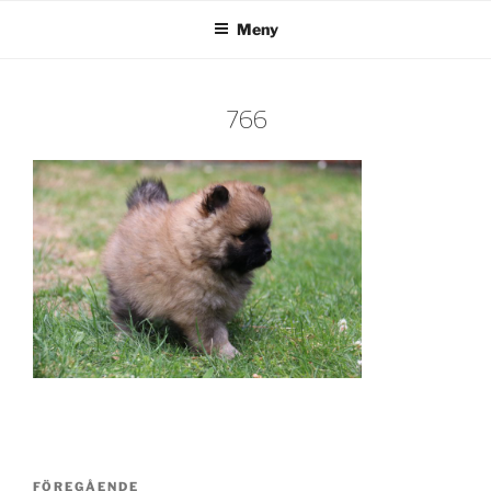
Hoppa
Meny
till
innehåll
766
Inläggsnavigering
Föregående
FÖREGÅENDE