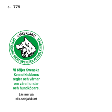
inlägg
779