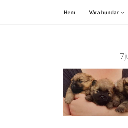
Hoppa
till
Hem
Våra hundar
innehåll
7j