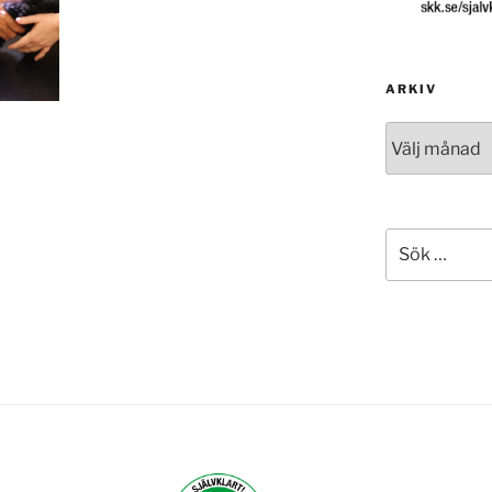
ARKIV
Arkiv
Sök
efter: