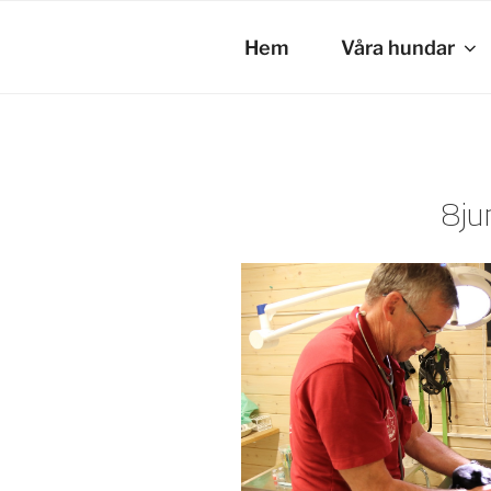
Hoppa
till
Hem
Våra hundar
innehåll
8ju