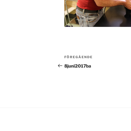
Inläggsnavigering
Föregående
FÖREGÅENDE
inlägg
8juni2017ba