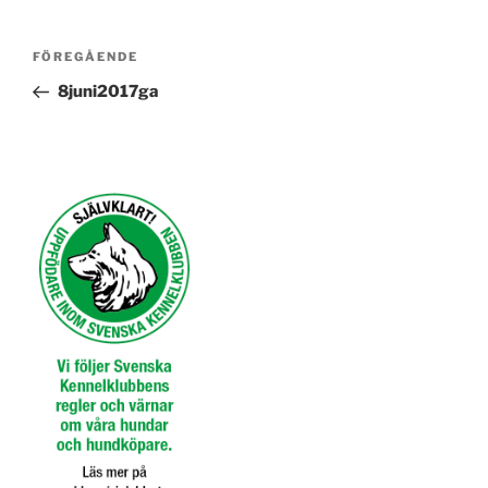
Inläggsnavigering
Föregående
FÖREGÅENDE
inlägg
8juni2017ga