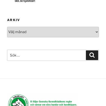
ARKIV
Arkiv
Sök
Sök
efter: