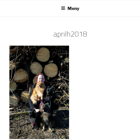
Hoppa
Meny
till
innehåll
aprilh2018