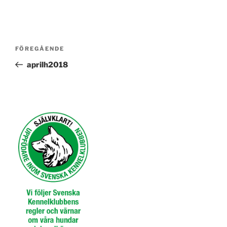
Inläggsnavigering
Föregående
FÖREGÅENDE
inlägg
aprilh2018