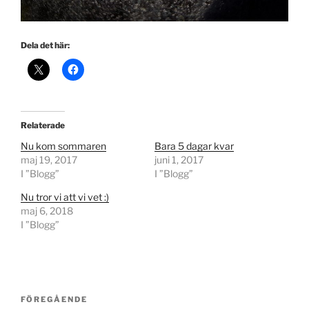
Dela det här:
Relaterade
Nu kom sommaren
Bara 5 dagar kvar
maj 19, 2017
juni 1, 2017
I ”Blogg”
I ”Blogg”
Nu tror vi att vi vet :)
maj 6, 2018
I ”Blogg”
Inläggsnavigering
Föregående
FÖREGÅENDE