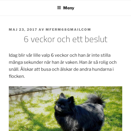
Hoppa
Meny
till
innehåll
PUBLICERAT
MAJ 23, 2017
AV
MFERM68GMAILCOM
6 veckor och ett beslut
Idag blir vår lille valp 6 veckor och han är inte stilla
många sekunder när han är vaken. Han är så rolig och
snäll. Älskar att busa och älskar de andra hundarna i
flocken.