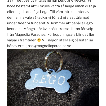
Så till det beslut vi tagit nu när Lego är 6 veckor. Vi
hade bestämt att vi skulle vänta så länge innan vi sa ja
eller nej till att sälja Lego. Till våra intressenter av
denna fina valp så tackar vi för att ni visat tålamod
under tiden vi funderat. Vi kommer att behålla Lego i
kenneln. Många står kvar på intresse-listan för valp
från Magnolia Paradise. Förhoppningsvis blir det fler
valpar i framtiden
Vill någon ställa sig på listan så
hör av er till; asa@magnoliaparadise.se