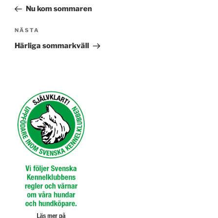
inlägg
Nu kom sommaren
Nästa
NÄSTA
inlägg
Härliga sommarkväll