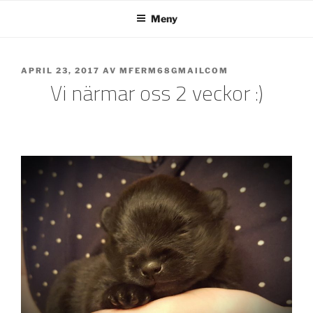
Hoppa
Meny
till
innehåll
PUBLICERAT
APRIL 23, 2017
AV
MFERM68GMAILCOM
Vi närmar oss 2 veckor :)