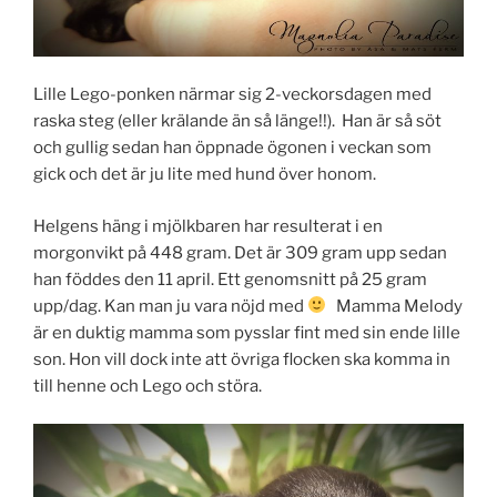
Lille Lego-ponken närmar sig 2-veckorsdagen med
raska steg (eller krälande än så länge!!). Han är så söt
och gullig sedan han öppnade ögonen i veckan som
gick och det är ju lite med hund över honom.
Helgens häng i mjölkbaren har resulterat i en
morgonvikt på 448 gram. Det är 309 gram upp sedan
han föddes den 11 april. Ett genomsnitt på 25 gram
upp/dag. Kan man ju vara nöjd med
Mamma Melody
är en duktig mamma som pysslar fint med sin ende lille
son. Hon vill dock inte att övriga flocken ska komma in
till henne och Lego och störa.