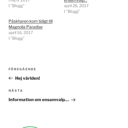
I ”Blogg”
april 26, 2017
I ”Blogg”
Påskharen kom tidigt till
Magnolia Paradise
april 16, 2017
I ”Blogg”
Inläggsnavigering
Föregående
FÖREGÅENDE
inlägg
Hej världen!
Nästa
NÄSTA
inlägg
Information om ensamvalp…