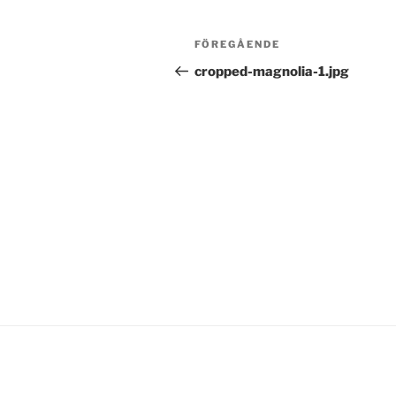
Inläggsnavigering
Föregående
FÖREGÅENDE
inlägg
cropped-magnolia-1.jpg