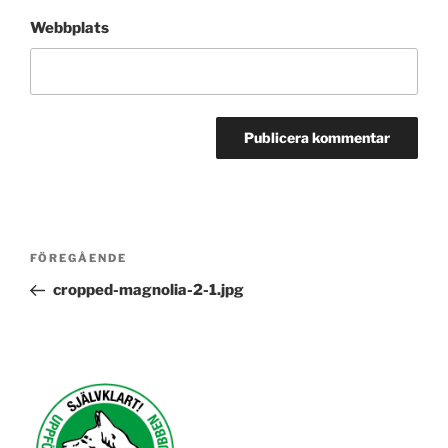
Webbplats
Inläggsnavigering
Föregående
FÖREGÅENDE
inlägg
cropped-magnolia-2-1.jpg