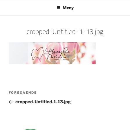
Hoppa
Meny
till
innehåll
cropped-Untitled-1-13.jpg
Inläggsnavigering
Föregående
FÖREGÅENDE
inlägg
cropped-Untitled-1-13.jpg