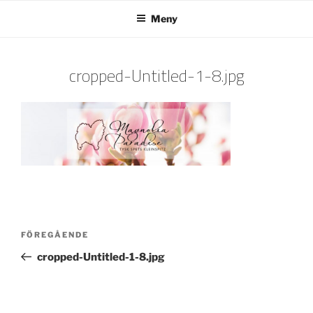
Hoppa
Meny
till
innehåll
cropped-Untitled-1-8.jpg
Inläggsnavigering
Föregående
FÖREGÅENDE
inlägg
cropped-Untitled-1-8.jpg