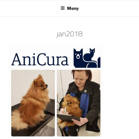
Hoppa
Meny
till
innehåll
jan2018