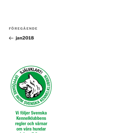
Inläggsnavigering
Föregående
FÖREGÅENDE
inlägg
jan2018