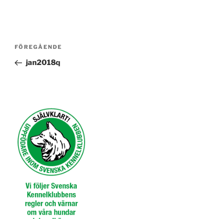
Inläggsnavigering
Föregående
FÖREGÅENDE
inlägg
jan2018q