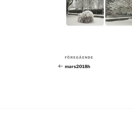
Inläggsnavigering
Föregående
FÖREGÅENDE
inlägg
mars2018h