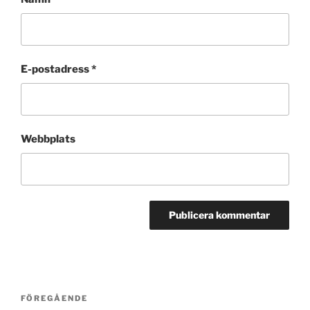
E-postadress
*
Webbplats
Inläggsnavigering
Föregående
FÖREGÅENDE