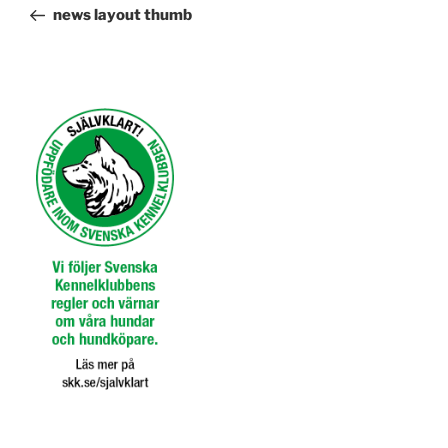
inlägg
news layout thumb