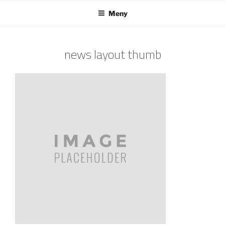
Hoppa
Meny
till
innehåll
news layout thumb