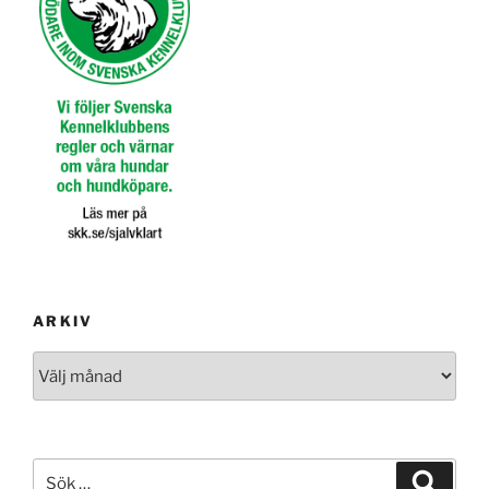
ARKIV
Arkiv
Sök
Sök