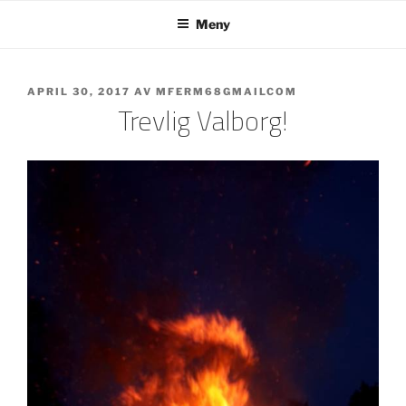
Hoppa
Meny
till
innehåll
PUBLICERAT
APRIL 30, 2017
AV
MFERM68GMAILCOM
Trevlig Valborg!