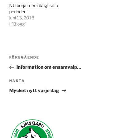
NU börjar den riktigt söta
perioden!!
juni 13, 2018
I ”Blogg”
Inläggsnavigering
Föregående
FÖREGÅENDE
inlägg
Information om ensamvalp…
Nästa
NÄSTA
inlägg
Mycket nytt varje dag