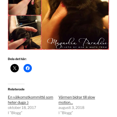
Dela det här:
Relaterade
En välkomstkommitté som
Värmen bidrar till slow
heter duga :)
motion…
oktober 18, 2017
augusti 3, 2018
I ”Blogg”
I ”Blogg”